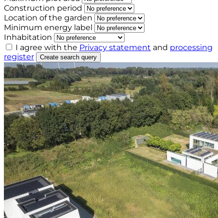
Construction period
Location of the garden
Minimum energy label
Inhabitation
I agree with the
Privacy statement
and
processing
register
Create search query