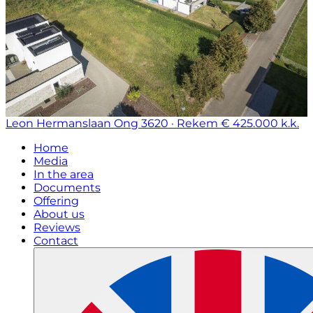
Leon Hermanslaan Ong
3620 · Rekem
€ 425.000 k.k.
Home
Media
In the area
Documents
Offering
About us
Reviews
Contact