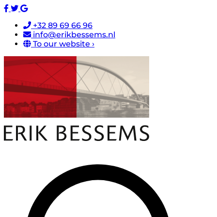
+32 89 69 66 96
info@erikbessems.nl
To our website ›